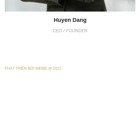
Huyen Dang
CEO / FOUNDER
PHÁT TRIỂN BỞI WEBIE @ 2022
Mở rộng trải nghiệm tới khắp Việt Nam
2022
800
Năm thành lập
Khách hàng