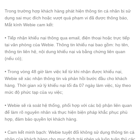
Trong trường hợp khách hàng phát hiện thông tin cá nhân bị sử
dụng sai mục đích hoặc vượt quá phạm vi đã được thông báo,
Mắt kính Webie cam kết:
• Tiếp nhận khiếu nại thông qua email, điện thoại hoặc trực tiếp
tại văn phòng của Webie. Thông tin khiếu nại bao gồm: họ tên,
thông tin liên hệ, nội dung khiếu nại và bằng chứng liên quan
(nếu có);
• Trong vòng 48 giờ làm việc kể từ khi nhận được khiếu nại,
Webie sẽ xác nhận thông tin và phản hồi bước đầu cho khách
hàng. Thời gian xử lý khiếu nại tối đa 07 ngày làm việc, tùy theo
mức độ phức tạp của vụ việc;
• Webie sẽ rà soát hệ thống, phối hợp với các bộ phận liên quan
để làm rõ nguyên nhân và thực hiện biện pháp khắc phục phù
hợp, đảm bảo quyền lợi khách hàng.
• Cam kết minh bạch: Webie tuyệt đối không sử dụng thông tin cá
nhân của khách hàng cho mục đích trái phép và luôn tuân thủ các