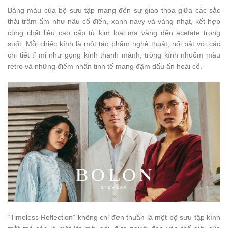
Bảng màu của bộ sưu tập mang đến sự giao thoa giữa các sắc
thái trầm ấm như nâu cổ điển, xanh navy và vàng nhạt, kết hợp
cùng chất liệu cao cấp từ kim loại mạ vàng đến acetate trong
suốt. Mỗi chiếc kính là một tác phẩm nghệ thuật, nổi bật với các
chi tiết tỉ mỉ như gọng kính thanh mảnh, tròng kính nhuốm màu
retro và những điểm nhấn tinh tế mang đậm dấu ấn hoài cổ.
“Timeless Reflection” không chỉ đơn thuần là một bộ sưu tập kính