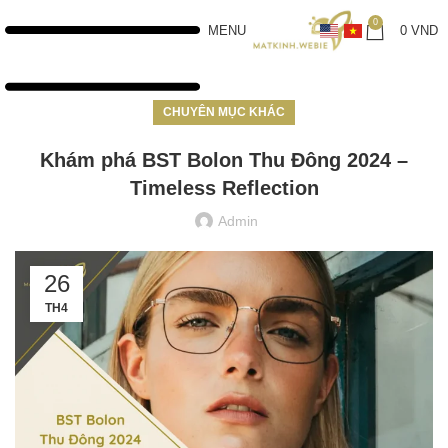
0
MENU
0
VND
CHUYÊN MỤC KHÁC
Khám phá BST Bolon Thu Đông 2024 –
Timeless Reflection
Admin
26
TH4