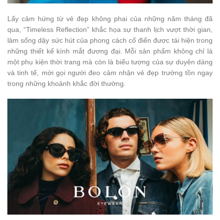
Lấy cảm hứng từ vẻ đẹp không phai của những năm tháng đã
qua, “Timeless Reflection” khắc họa sự thanh lịch vượt thời gian,
làm sống dậy sức hút của phong cách cổ điển được tái hiện trong
những thiết kế kính mắt đương đại. Mỗi sản phẩm không chỉ là
một phụ kiện thời trang mà còn là biểu tượng của sự duyên dáng
và tinh tế, mời gọi người đeo cảm nhận vẻ đẹp trường tồn ngay
trong những khoảnh khắc đời thường.