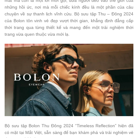
mắt mà còn là một lời mời gọi, đưa người đeo vào thế giới của
những hồi ức, nơi mà mỗi chiếc kính đều là một phần của câu
chuyện về sự thanh lịch vĩnh cửu. Bộ sưu tập Thu – Đông 2024
của Bolon tôn vinh vẻ đẹp vượt thời gian, khẳng định đẳng cấp
thời trang qua từng thiết kế và mang đến một trải nghiệm thời
trang vừa quen thuộc vừa mới lạ.
Bộ sưu tập Bolon Thu Đông 2024 “Timeless Reflection” hiện đã
có mặt tại Mắt Việt, sẵn sàng để bạn khám phá và trải nghiệm vẻ