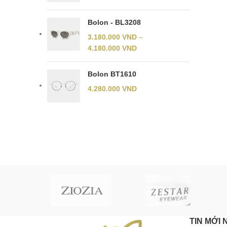
Bolon - BL3208
3.180.000
VND
–
4.180.000
VND
Bolon BT1610
4.280.000
VND
TIN MỚI 