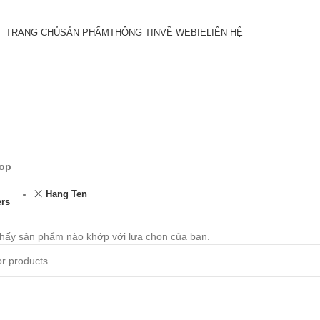
TRANG CHỦ
SẢN PHẨM
THÔNG TIN
VỀ WEBIE
LIÊN HỆ
op
Hang Ten
ers
thấy sản phẩm nào khớp với lựa chọn của bạn.