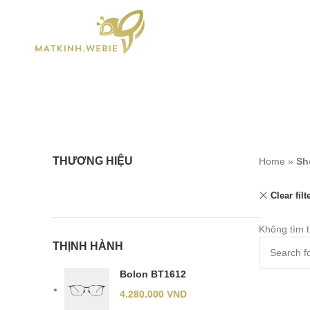
THƯƠNG HIỆU
Home
»
Sh
Clear filt
Không tìm 
THỊNH HÀNH
Bolon BT1612
4.280.000
VND