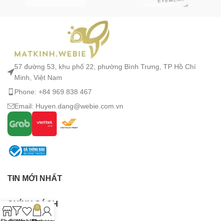
57 đường 53, khu phố 22, phường Bình Trưng, TP Hồ Chí
Minh, Việt Nam
Phone: +84 969 838 467
Email: Huyen.dang@webie.com.vn
TIN MỚI NHẤT
CHÍNH SÁCH
0