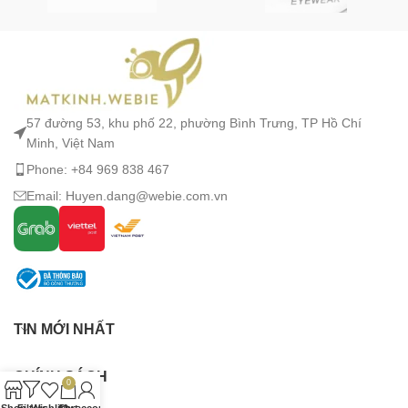
57 đường 53, khu phố 22, phường Bình Trưng, TP Hồ Chí
Minh, Việt Nam
Phone: +84 969 838 467
Email: Huyen.dang@webie.com.vn
TIN MỚI NHẤT
CHÍNH SÁCH
0