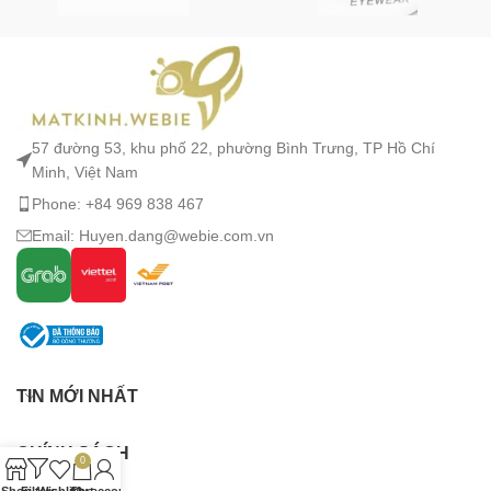
57 đường 53, khu phố 22, phường Bình Trưng, TP Hồ Chí
Minh, Việt Nam
Phone: +84 969 838 467
Email: Huyen.dang@webie.com.vn
TIN MỚI NHẤT
CHÍNH SÁCH
0