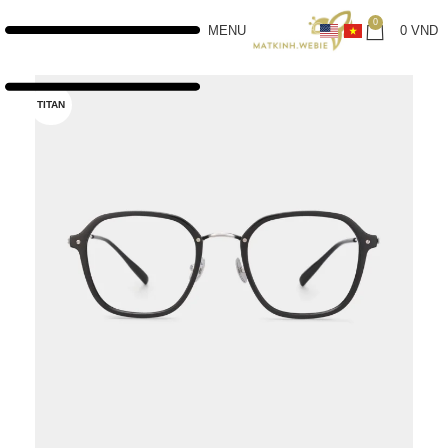
0
MENU
0
VND
TITAN