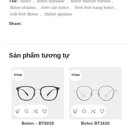
Thẻ:
bolon
,
Bolon eyewear
,
Bolon fashion frames
,
Bolon shades
,
kính cận bolon
,
kính thời trang bolon
,
mắt kính Bolon
,
Stylish glasses
Share:
Sản phẩm tương tự
TITAN
TITAN
TI
Bolon – BT6018
Bolon BT1610