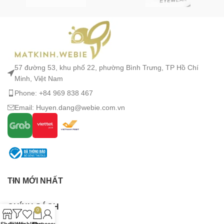
57 đường 53, khu phố 22, phường Bình Trưng, TP Hồ Chí
Minh, Việt Nam
Phone: +84 969 838 467
Email: Huyen.dang@webie.com.vn
TIN MỚI NHẤT
CHÍNH SÁCH
0