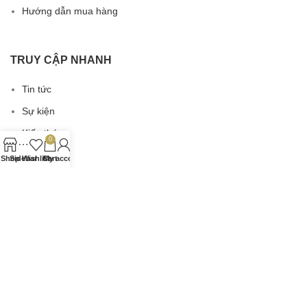
Hướng dẫn mua hàng
TRUY CẬP NHANH
Tin tức
Sự kiện
Kiến thức
0
Nhãn hàng
Shop
Sidebar
Wishlist
Cart
My account
MENU
Về Webie Vietnam
Tin Tức
Giỏ Hàng
Cửa Hàng