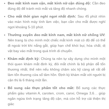
Đeo mắt kính nam cận, mắt kính nữ cận đúng độ:
Cần đeo
đúng độ để tránh mỏi mắt và tăng độ nhanh chóng.
Cho mắt thời gian nghỉ ngơi nhất định:
Sau 45 phút nhìn
vào màn hình máy tính làm việc, bạn cần cho mắt được nghỉ
ngơi khoảng 5-10 phút.
Thường xuyên đeo mắt kính nam, mắt kính nữ chống UV:
Nên trang bị cho mình một chiếc mắt kính mát có độ để có thể
đi ngoài trời khi nắng gắt, giúp hạn chế khói bụi, hóa chất, dị
vật bay vào mắt trong quá trình di chuyển.
Khám mắt định kỳ:
Chúng ta nên tự xây dựng cho mình một
thói quen khám mắt định kỳ, đôi mắt chính là bộ phận dễ tổn
thương nhất, thế nên nếu không chăm sóc kỹ càng sẽ rất dễ
làm tổn thương cửa sổ tâm hồn. Định kỳ khám mắt với người bị
cận thị là 6 tháng một lần.
Bổ sung các thực phẩm tốt cho mắt:
Bổ sung các thực
phẩm giàu vitamin A, caroten, crom, canxi, Omega 3,6… giúp
ngăn ngừa tình trạng tăng độ cận, mà còn hỗ trợ cải thiện thị
giác