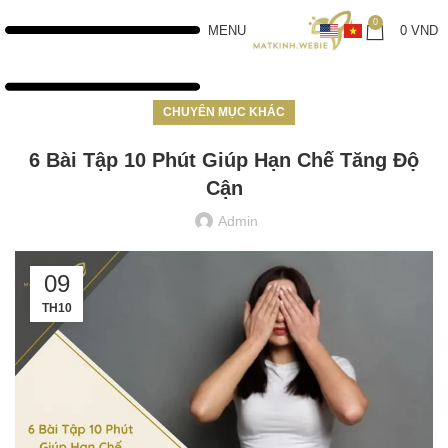
0
MENU
0
VND
CHUYÊN MỤC KHÁC
6 Bài Tập 10 Phút Giúp Hạn Chế Tăng Độ
Cận
Admin
09
TH10