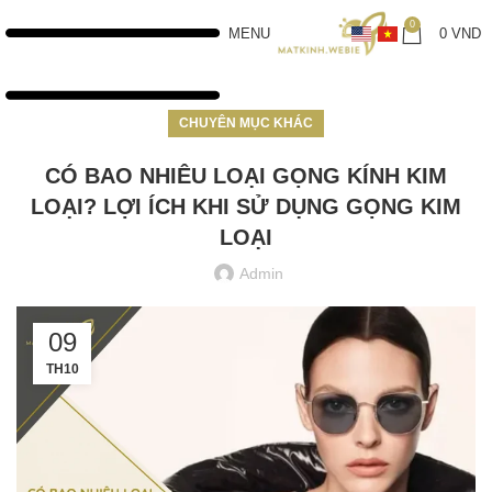
0
MENU
0
VND
CHUYÊN MỤC KHÁC
CÓ BAO NHIÊU LOẠI GỌNG KÍNH KIM
LOẠI? LỢI ÍCH KHI SỬ DỤNG GỌNG KIM
LOẠI
Admin
09
TH10