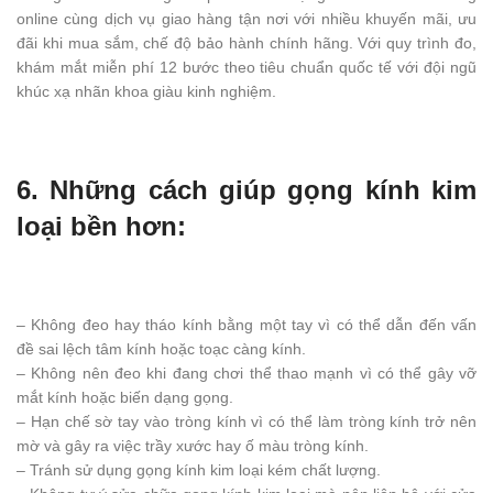
online cùng dịch vụ giao hàng tận nơi với nhiều khuyến mãi, ưu
đãi khi mua sắm, chế độ bảo hành chính hãng. Với quy trình đo,
khám mắt miễn phí 12 bước theo tiêu chuẩn quốc tế với đội ngũ
khúc xạ nhãn khoa giàu kinh nghiệm.
6. Những cách giúp gọng kính kim
loại bền hơn:
– Không đeo hay tháo kính bằng một tay vì có thể dẫn đến vấn
đề sai lệch tâm kính hoặc toạc càng kính.
– Không nên đeo khi đang chơi thể thao mạnh vì có thể gây vỡ
mắt kính hoặc biến dạng gọng.
– Hạn chế sờ tay vào tròng kính vì có thể làm tròng kính trở nên
mờ và gây ra việc trầy xước hay ố màu tròng kính.
– Tránh sử dụng gọng kính kim loại kém chất lượng.