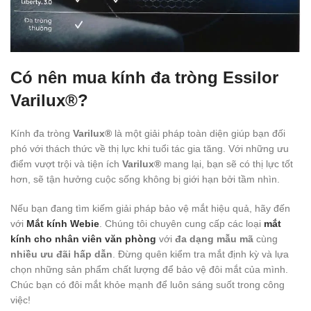
Có nên mua kính đa tròng Essilor
Varilux®?
Kính đa tròng
Varilux®
là một giải pháp toàn diện giúp bạn đối
phó với thách thức về thị lực khi tuổi tác gia tăng. Với những ưu
điểm vượt trội và tiện ích
Varilux®
mang lại, bạn sẽ có thị lực tốt
hơn, sẽ tận hưởng cuộc sống không bị giới hạn bởi tầm nhìn.
Nếu bạn đang tìm kiếm giải pháp bảo vệ mắt hiệu quả, hãy đến
với
Mắt kính Webie
. Chúng tôi chuyên cung cấp các loại
mắt
kính cho nhân viên văn phòng
với
đa dạng mẫu mã
cùng
nhiều ưu đãi hấp dẫn
. Đừng quên kiểm tra mắt định kỳ và lựa
chọn những sản phẩm chất lượng để bảo vệ đôi mắt của mình.
Chúc bạn có đôi mắt khỏe mạnh để luôn sáng suốt trong công
việc!