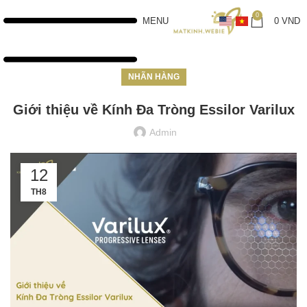
0
MENU
0
VND
NHÃN HÀNG
Giới thiệu về Kính Đa Tròng Essilor Varilux
Admin
12
TH8