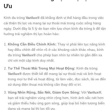
Ưu
Kính đa tròng
Varilux®
đã khẳng định vị thế hàng đầu trong việc
cải thiện thị lực và mang lại sự thoải mái trong cuộc sống hàng
ngày. Dưới đây là 5 lý do bạn nên lựa chọn kính đa tròng b để tận
hưởng trải nghiệm thị lực hoàn hảo:
Không Cần Điều Chỉnh Kính:
Thay vì phải liên tục nâng kính
hay điều chỉnh để nhìn rõ ở các khoảng cách khác nhau, kính
đa tròng
Varilux®
cho phép bạn nhìn tự nhiên từ gần đến xa
chỉ với một cặp kính duy nhất.
Tư Thế Thoải Mái Trong Mọi Hoạt Động:
Kính đa tròng
Varilux®
được thiết kế để mang lại sự thoải mái và linh hoạt
trong mọi tư thế và hoạt động, từ làm việc, đọc sách, lái xe đến
sử dụng điện thoại mà không cần thay đổi vị trí.
Vùng Nhìn Rộng, Sắc Nét, Giảm Gợn Sóng:
Với
Varilux®
,
bạn sẽ trải nghiệm vùng nhìn rộng hơn, hình ảnh sắc nét hơn
và giảm thiểu hiệu ứng gợn sóng, giúp loại bỏ hiện tượng biến
dạng và mang lại thị lực tối ưu.