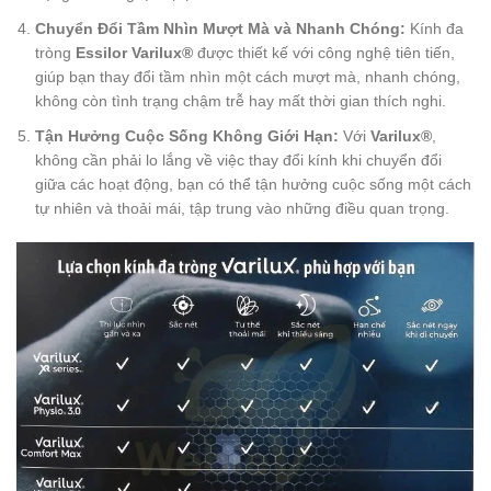
Chuyển Đổi Tầm Nhìn Mượt Mà và Nhanh Chóng:
Kính đa
tròng
Essilor Varilux®
được thiết kế với công nghệ tiên tiến,
giúp bạn thay đổi tầm nhìn một cách mượt mà, nhanh chóng,
không còn tình trạng chậm trễ hay mất thời gian thích nghi.
Tận Hưởng Cuộc Sống Không Giới Hạn:
Với
Varilux®
,
không cần phải lo lắng về việc thay đổi kính khi chuyển đổi
giữa các hoạt động, bạn có thể tận hưởng cuộc sống một cách
tự nhiên và thoải mái, tập trung vào những điều quan trọng.