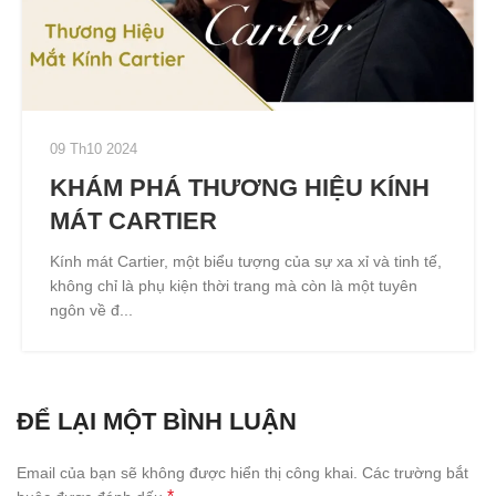
09 Th10 2024
KHÁM PHÁ THƯƠNG HIỆU KÍNH
MÁT CARTIER
Kính mát Cartier, một biểu tượng của sự xa xỉ và tinh tế,
không chỉ là phụ kiện thời trang mà còn là một tuyên
ngôn về đ...
ĐỂ LẠI MỘT BÌNH LUẬN
Email của bạn sẽ không được hiển thị công khai.
Các trường bắt