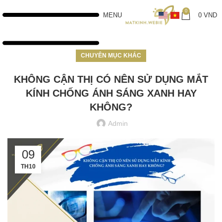
0
MENU
0
VND
CHUYÊN MỤC KHÁC
KHÔNG CẬN THỊ CÓ NÊN SỬ DỤNG MẮT
KÍNH CHỐNG ÁNH SÁNG XANH HAY
KHÔNG?
Admin
09
TH10