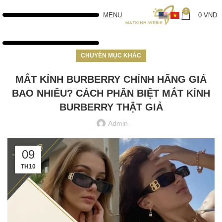
0
MENU
0
VND
CHUYÊN MỤC KHÁC
MẮT KÍNH BURBERRY CHÍNH HÃNG GIÁ
BAO NHIÊU? CÁCH PHÂN BIỆT MẮT KÍNH
BURBERRY THẬT GIẢ
Admin
09
TH10