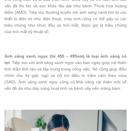
vấn đề thị lực và sức khỏe lâu dài như bệnh Thoái hóa hoàng
điểm (AMD). Tiếp xúc thường xuyên với ánh sáng xanh tím từ các
thiết bị điện tử như điện thoại, máy tính cũng có thể gây ra các
triệu chứng như nhức đầu và mỏi mắt, được gọi là triệu chứng
của mỏi mắt kỹ thuật số.
Ánh sáng xanh ngọc (từ 455 – 495nm) là loại ánh sáng có
lợi
. Tiếp xúc với ánh sáng xanh ngọc vào ban ngày giúp cải thiện
tinh thần tỉnh táo và tập trung trong công việc. Nó cũng giúp điều
chỉnh chu kỳ giấc ngủ và hỗ trợ điều trị trầm cảm theo mùa
(SAD). Ánh sáng xanh ngọc cũng có khả năng cải thiện một số
vấn đề da như dày sừng hoạt tính và bệnh vẩy nến mảng bám.