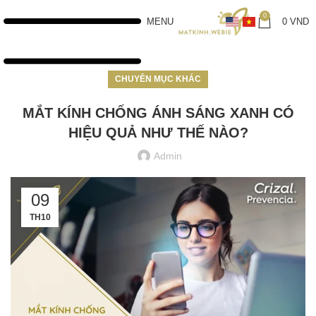
0
MENU
0
VND
CHUYÊN MỤC KHÁC
MẮT KÍNH CHỐNG ÁNH SÁNG XANH CÓ
HIỆU QUẢ NHƯ THẾ NÀO?
Admin
09
TH10