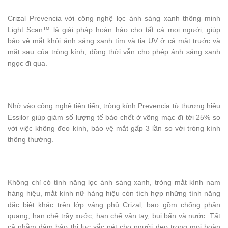
Crizal Prevencia với công nghệ lọc ánh sáng xanh thông minh
Light Scan™ là giải pháp hoàn hảo cho tất cả mọi người, giúp
bảo vệ mắt khỏi ánh sáng xanh tím và tia UV ở cả mặt trước và
mặt sau của tròng kính, đồng thời vẫn cho phép ánh sáng xanh
ngọc đi qua.
Nhờ vào công nghệ tiên tiến, tròng kính Prevencia từ thương hiệu
Essilor giúp giảm số lượng tế bào chết ở võng mạc đi tới 25% so
với việc không đeo kính, bảo vệ mắt gấp 3 lần so với tròng kính
thông thường.
Không chỉ có tính năng lọc ánh sáng xanh, tròng mắt kính nam
hàng hiệu, mắt kính nữ hàng hiệu còn tích hợp những tính năng
đặc biệt khác trên lớp váng phủ Crizal, bao gồm chống phản
quang, hạn chế trầy xước, hạn chế vân tay, bụi bẩn và nước. Tất
cả nhằm đảm bảo thị lực sắc nét cho người đeo trong mọi hoàn