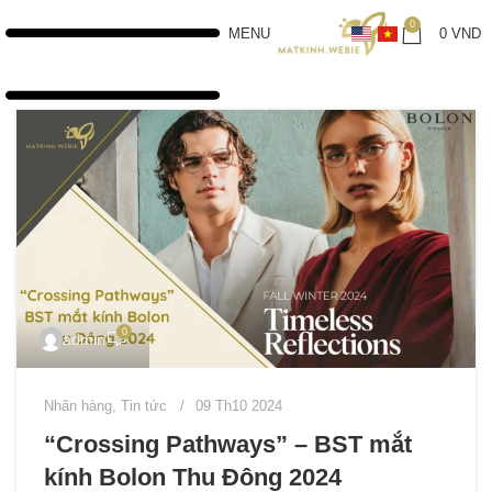
0
MENU
0
VND
0
admin
Nhãn hàng
,
Tin tức
09 Th10 2024
“Crossing Pathways” – BST mắt
kính Bolon Thu Đông 2024