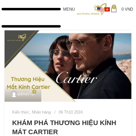
0
MENU
0
VND
0
admin
Kiến thức
,
Nhãn hàng
09 Th10 2024
KHÁM PHÁ THƯƠNG HIỆU KÍNH
MÁT CARTIER