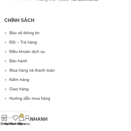
CHÍNH SÁCH
Bảo vệ thông tin
Đổi – Trả hàng
Điều khoản dịch vụ
Bảo hành
Mua hàng và thanh toán
Kiểm hàng
Giao hàng
Hướng dẫn mua hàng
0
TRUY CẬP NHANH
Shop
Sidebar
Wishlist
Cart
My account