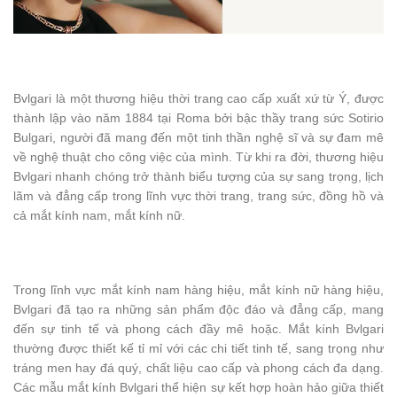
Bvlgari là một thương hiệu thời trang cao cấp xuất xứ từ Ý, được
thành lập vào năm 1884 tại Roma bởi bậc thầy trang sức Sotirio
Bulgari, người đã mang đến một tinh thần nghệ sĩ và sự đam mê
về nghệ thuật cho công việc của mình. Từ khi ra đời, thương hiệu
Bvlgari nhanh chóng trở thành biểu tượng của sự sang trọng, lịch
lãm và đẳng cấp trong lĩnh vực thời trang, trang sức, đồng hồ và
cả mắt kính nam, mắt kính nữ.
Trong lĩnh vực mắt kính nam hàng hiệu, mắt kính nữ hàng hiệu,
Bvlgari đã tạo ra những sản phẩm độc đáo và đẳng cấp, mang
đến sự tinh tế và phong cách đầy mê hoặc. Mắt kính Bvlgari
thường được thiết kế tỉ mỉ với các chi tiết tinh tế, sang trọng như
tráng men hay đá quý, chất liệu cao cấp và phong cách đa dạng.
Các mẫu mắt kính Bvlgari thể hiện sự kết hợp hoàn hảo giữa thiết