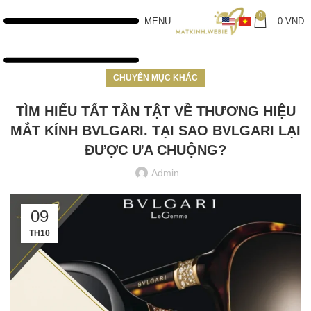
0
MENU
0
VND
CHUYÊN MỤC KHÁC
TÌM HIỂU TẤT TẦN TẬT VỀ THƯƠNG HIỆU
MẮT KÍNH BVLGARI. TẠI SAO BVLGARI LẠI
ĐƯỢC ƯA CHUỘNG?
Admin
09
TH10