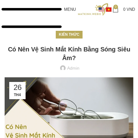
0
MENU
0
VND
KIẾN THỨC
Có Nên Vệ Sinh Mắt Kính Bằng Sóng Siêu
Âm?
Admin
26
TH4