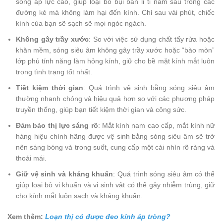
sóng áp lực cao, giúp loại bỏ bụi bẩn li ti nằm sâu trong các
đường kẻ mà không làm hại đến kính. Chỉ sau vài phút, chiếc
kính của bạn sẽ sạch sẽ mọi ngóc ngách.
Không gây trầy xước
: So với việc sử dụng chất tẩy rửa hoặc
khăn mềm, sóng siêu âm không gây trầy xước hoặc “bào mòn”
lớp phủ tính năng làm hỏng kính, giữ cho bề mặt kính mắt luôn
trong tình trạng tốt nhất.
Tiết kiệm thời gian
: Quá trình vệ sinh bằng sóng siêu âm
thường nhanh chóng và hiệu quả hơn so với các phương pháp
truyền thống, giúp bạn tiết kiệm thời gian và công sức.
Đảm bảo thị lực sáng rõ
: Mắt kính nam cao cấp, mắt kính nữ
hàng hiệu chính hãng được vệ sinh bằng sóng siêu âm sẽ trở
nên sáng bóng và trong suốt, cung cấp một cái nhìn rõ ràng và
thoải mái.
Giữ vệ sinh và kháng khuẩn
: Quá trình sóng siêu âm có thể
giúp loại bỏ vi khuẩn và vi sinh vật có thể gây nhiễm trùng, giữ
cho kính mắt luôn sạch và kháng khuẩn.
Xem thêm:
Loạn thị có được đeo kính áp tròng?