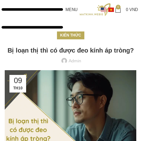
0
MENU
0
VND
KIẾN THỨC
Bị loạn thị thì có được đeo kính áp tròng?
Admin
09
TH10