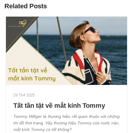
Related Posts
29 Th4 2025
Tất tần tật về mắt kính Tommy
Tommy Hilfiger là thương hiệu rất quen thuộc với những
tín đồ thời trang. Vậy thương hiệu Tommy của nước nào,
mắt kính Tommy có tốt không?