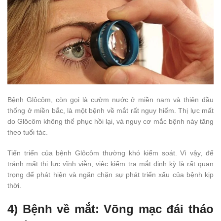
Bệnh Glôcôm, còn gọi là cườm nước ở miền nam và thiên đầu
thống ở miền bắc, là một bệnh về mắt rất nguy hiểm. Thị lực mất
do Glôcôm không thể phục hồi lại, và nguy cơ mắc bệnh này tăng
theo tuổi tác.
Tiến triển của bệnh Glôcôm thường khó kiểm soát. Vì vậy, để
tránh mất thị lực vĩnh viễn, việc kiểm tra mắt định kỳ là rất quan
trọng để phát hiện và ngăn chặn sự phát triển xấu của bệnh kịp
thời.
4) Bệnh về mắt: Võng mạc đái tháo