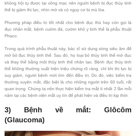
không hội tụ được tại võng mạc nên người bệnh bị đục thủy tinh
thể bị giảm thị lực, nhìn mờ và có nguy cơ bị mù lòa.
Phương pháp điều trị tốt nhất cho bệnh đục thủ hay còn gọi là
đục nhân mắt, bệnh cườm đá, cườm khô y tinh thể là phẫu thuật
Phaco.
Trong quá trình phẫu thuật này, bác sĩ sử dụng sóng siêu âm để
mở bỏ đục thủy tinh thể. Sau đó, họ loại bỏ thủy tinh thể mờ đục
và thay thế bằng một thủy tinh thể nhân tạo. Bệnh đục thủy tinh
thể không thường xuất hiện triệu chứng rõ ràng, chỉ khi thị lực bị
suy giảm, người bệnh mới tìm đến điều trị. Do đó, việc kiểm tra
thường xuyên mắt, đặc biệt là cho những người trên 60 tuổi, rất
quan trọng. Chúng ta nên thực hiện kiểm tra mắt ít nhất 2 lần mỗi
năm tại các bệnh viện mắt uy tín để phát hiện và điều trị kịp thời.
3) Bệnh về mắt: Glôcôm
(Glaucoma)