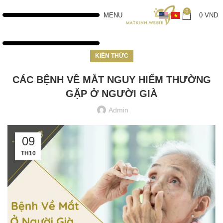
0
MENU
0
VND
KIẾN THỨC
CÁC BỆNH VỀ MẮT NGUY HIỂM THƯỜNG
GẶP Ở NGƯỜI GIÀ
Admin
09
TH10