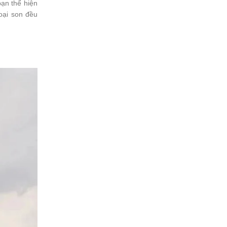
bạn thể hiện
oại son đều