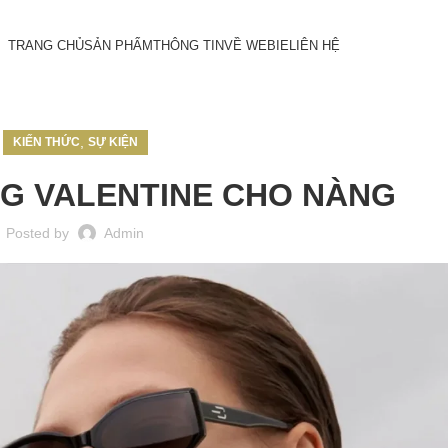
TRANG CHỦ
SẢN PHẨM
THÔNG TIN
VỀ WEBIE
LIÊN HỆ
,
KIẾN THỨC
SỰ KIỆN
NG VALENTINE CHO NÀNG
Posted by
Admin