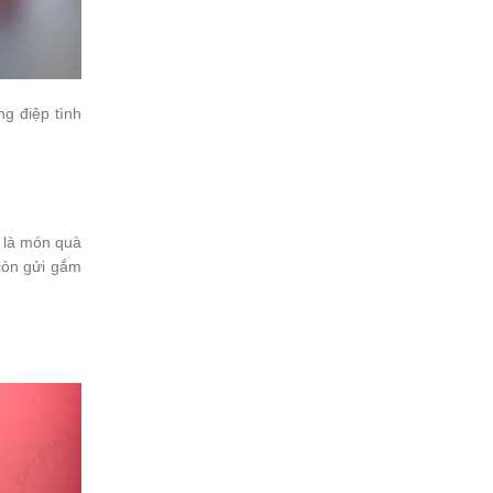
ng điệp tình
ỉ là món quà
 còn gửi gắm