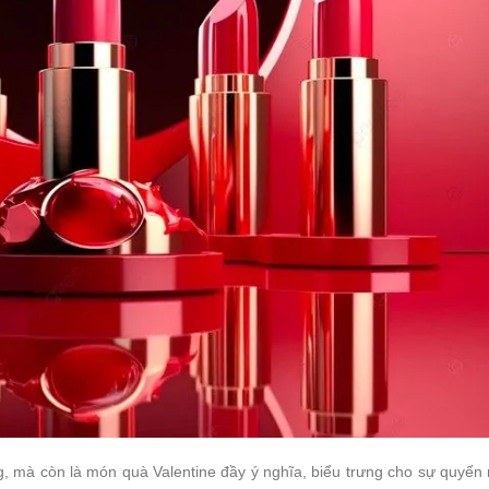
, mà còn là món quà Valentine đầy ý nghĩa, biểu trưng cho sự quyến 