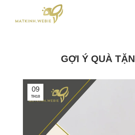
GỢI Ý QUÀ TẶ
09
TH10