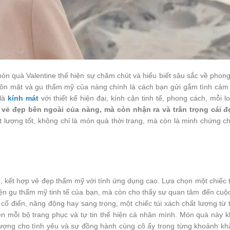
món quà Valentine thể hiện sự chăm chút và hiểu biết sâu sắc về phon
uôn mặt và gu thẩm mỹ của nàng chính là cách bạn gửi gắm tình cảm
 là
kính mát
với thiết kế hiện đại, kính cận tinh tế, phong cách, mỗi l
vẻ đẹp bên ngoài của nàng, mà còn nhận ra và trân trọng cái đ
t lượng tốt, không chỉ là món quà thời trang, mà còn là minh chứng ch
ng, kết hợp vẻ đẹp thẩm mỹ với tính ứng dụng cao. Lựa chọn một chiếc 
iện gu thẩm mỹ tinh tế của bạn, mà còn cho thấy sự quan tâm đến cuộ
cổ điển, năng động hay sang trọng, một chiếc túi xách chất lượng từ
iện mỗi bộ trang phục và tự tin thể hiện cá nhân mình. Món quà này 
tượng cho tình yêu và sự đồng hành cùng cô ấy trong từng khoảnh kh