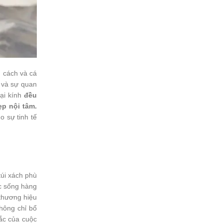
g cách và cá
 và sự quan
oại kính
đều
ẹp nội tâm.
o sự tinh tế
túi xách phù
c sống hàng
 thương hiệu
không chỉ bổ
ắc của cuộc